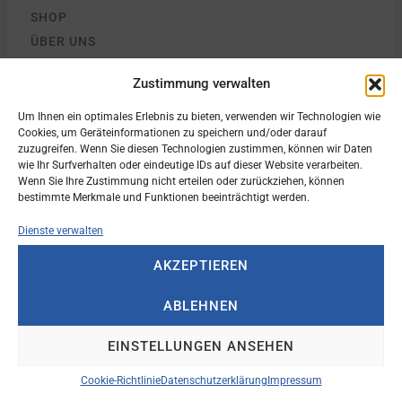
SHOP
ÜBER UNS
SERVICE
Zustimmung verwalten
MANUFAKTUR
AUSSENBORDMOTOREN
Um Ihnen ein optimales Erlebnis zu bieten, verwenden wir Technologien wie
Cookies, um Geräteinformationen zu speichern und/oder darauf
GEBRAUCHTBOOTE
zuzugreifen. Wenn Sie diesen Technologien zustimmen, können wir Daten
BOOTSTRAILER
wie Ihr Surfverhalten oder eindeutige IDs auf dieser Website verarbeiten.
Wenn Sie Ihre Zustimmung nicht erteilen oder zurückziehen, können
KONTAKT
bestimmte Merkmale und Funktionen beeinträchtigt werden.
MARKEN
Dienste verwalten
MARKENÜBERSICHT
ST. TROPEZ
AKZEPTIEREN
FINVAL
ABLEHNEN
BAYLINER
AQUALINE
EINSTELLUNGEN ANSEHEN
LINDER ALUMINUMBOOTE
INFORMATIONEN
Cookie-Richtlinie
Datenschutzerklärung
Impressum