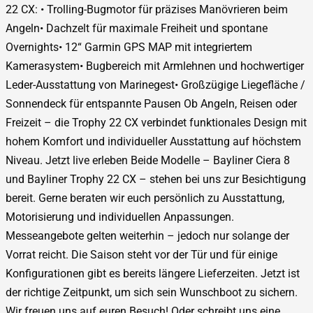
22 CX: • Trolling-Bugmotor für präzises Manövrieren beim
Angeln• Dachzelt für maximale Freiheit und spontane
Overnights• 12“ Garmin GPS MAP mit integriertem
Kamerasystem• Bugbereich mit Armlehnen und hochwertiger
Leder-Ausstattung von Marinegest• Großzügige Liegefläche /
Sonnendeck für entspannte Pausen Ob Angeln, Reisen oder
Freizeit – die Trophy 22 CX verbindet funktionales Design mit
hohem Komfort und individueller Ausstattung auf höchstem
Niveau. Jetzt live erleben Beide Modelle – Bayliner Ciera 8
und Bayliner Trophy 22 CX – stehen bei uns zur Besichtigung
bereit. Gerne beraten wir euch persönlich zu Ausstattung,
Motorisierung und individuellen Anpassungen.
Messeangebote gelten weiterhin – jedoch nur solange der
Vorrat reicht. Die Saison steht vor der Tür und für einige
Konfigurationen gibt es bereits längere Lieferzeiten. Jetzt ist
der richtige Zeitpunkt, um sich sein Wunschboot zu sichern.
Wir freuen uns auf euren Besuch! Oder schreibt uns eine