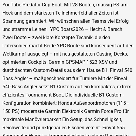
YouTube Predator Cup Boat. Mit 28 Booten, massig PS am
Heck und dem stärksten Teilnehmerfeld aller Zeiten ist
Spannung garantiert. Wir wünschen allen Teams viel Erfolg
und stramme Leinen! YPC Boats2026 – Hecht & Barsch
Zwei Boote – zwei klare Konzepte Technik, die den
Unterschied macht Beide YPC-Boote sind konsequent auf den
Wettkampf ausgelegt – mit neu gestalteten Casting Decks,
optimierten Cockpits, Garmin GPSMAP 1523 XSV und
durchdachten Custom-Details aus dem Hause B1. Finval 540
Bass Angler – maßgeschneidert für Turniere Mit der Finval
540 Bass Angler setzt B1 Custom auf ein kompaktes, extrem
effizientes Tournament-Boot. Die individuelle B1-Custom-
Konfiguration kombiniert: Honda Außenbordmotoren (115–
150 PS) modernste Garmin Elektronik Garmin Force Pro für
maximale Manövrierbarkeit Ein Setup, das Schnelligkeit,
Reichweite und punktgenaues Fischen vereint. Finval 555
Sportangler Hornet – kompromisslose Leistung Das zweite