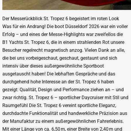
Der Messerückblick St. Tropez 6 begeistert im roten Look
Was für ein Andrang! Die boot Düsseldorf 2026 war ein voller
Erfolg – und eines der Messe‑Highlights war zweifellos die
B1 Yachts St. Tropez 6, die in einem strahlenden Rot unsere
Besucher regelrecht magnetisch anzog. Vielen Dank an alle,
die bei uns vorbeigeschaut, geschaut, gestaunt und sich
intensiv über dieses außergewöhnliche Sportboot
ausgetauscht haben! Die lebhaften Gespräche und das
durchgehend hohe Interesse an der St. Tropez 6 haben
gezeigt: Qualität, Design und Performance ziehen an – und
zwar richtig. St. Tropez 6 – sportlicher Daycruiser mit Stil und
Raumgefühl Die St. Tropez 6 vereint sportliche Eleganz,
durchdachte Funktionalität und handwerkliche Präzision aus
der Manufaktur zu einem außergewöhnlichen Fahrerlebnis.
Mit einer Länge von ca. 6,50 m, einer Breite von 2,40 m und