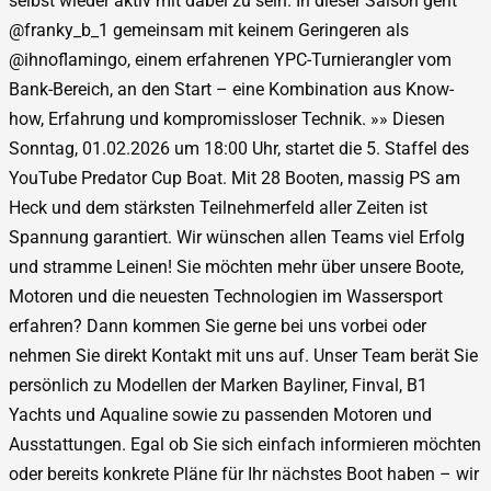
selbst wieder aktiv mit dabei zu sein. In dieser Saison geht
@franky_b_1 gemeinsam mit keinem Geringeren als
@ihnoflamingo, einem erfahrenen YPC-Turnierangler vom
Bank-Bereich, an den Start – eine Kombination aus Know-
how, Erfahrung und kompromissloser Technik. »» Diesen
Sonntag, 01.02.2026 um 18:00 Uhr, startet die 5. Staffel des
YouTube Predator Cup Boat. Mit 28 Booten, massig PS am
Heck und dem stärksten Teilnehmerfeld aller Zeiten ist
Spannung garantiert. Wir wünschen allen Teams viel Erfolg
und stramme Leinen! Sie möchten mehr über unsere Boote,
Motoren und die neuesten Technologien im Wassersport
erfahren? Dann kommen Sie gerne bei uns vorbei oder
nehmen Sie direkt Kontakt mit uns auf. Unser Team berät Sie
persönlich zu Modellen der Marken Bayliner, Finval, B1
Yachts und Aqualine sowie zu passenden Motoren und
Ausstattungen. Egal ob Sie sich einfach informieren möchten
oder bereits konkrete Pläne für Ihr nächstes Boot haben – wir